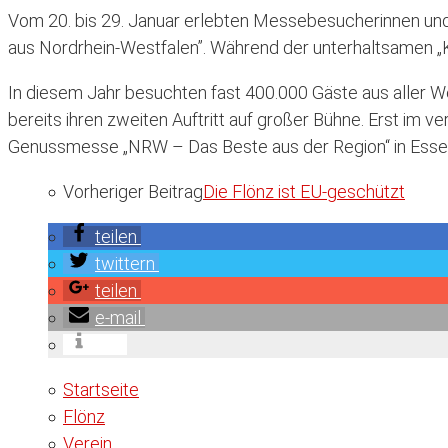
Vom 20. bis 29. Januar erlebten Messebesucherinnen und
aus Nordrhein-Westfalen”. Während der unterhaltsamen „
In diesem Jahr besuchten fast 400.000 Gäste aus aller Wel
bereits ihren zweiten Auftritt auf großer Bühne. Erst im
Genussmesse „NRW – Das Beste aus der Region“ in Essen. D
Vorheriger Beitrag
Die Flönz ist EU-geschützt
teilen
twittern
teilen
e-mail
info
Startseite
Flönz
Verein