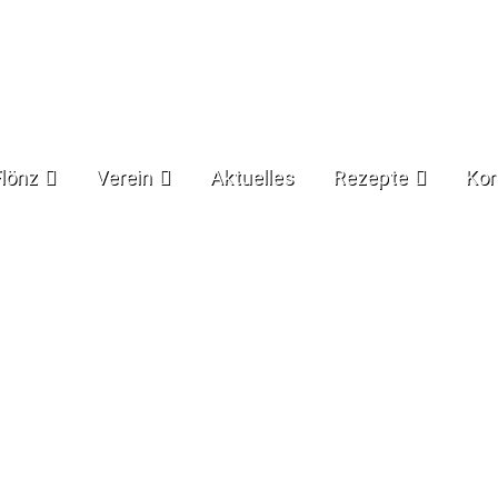
Flönz
Verein
Aktuelles
Rezepte
Kon
Rezepte
Kontakt
Links
Impressum