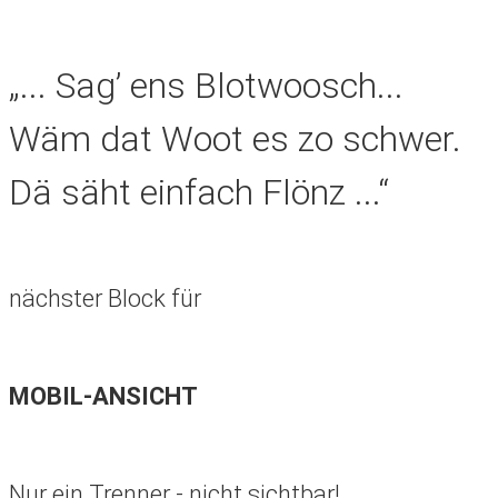
„... Sag’ ens Blotwoosch...
Wäm dat Woot es zo schwer.
Dä säht einfach Flönz ...“
nächster Block für
MOBIL-ANSICHT
Nur ein Trenner - nicht sichtbar!