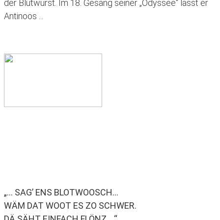
der Blutwurst. Im 18. Gesang seiner „Odyssee“ lässt er
Antinoos ...
Erfahren Sie mehr ›
„... SAG’ ENS BLOTWOOSCH...
WÄM DAT WOOT ES ZO SCHWER.
DÄ SÄHT EINFACH FLÖNZ ...“